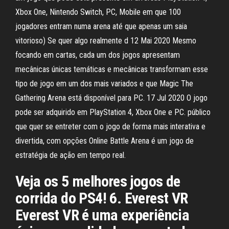
Xbox One, Nintendo Switch, PC, Mobile em que 100
jogadores entram numa arena até que apenas um saia
vitorioso) Se quer algo realmente d 12 Mai 2020 Mesmo
focando em cartas, cada um dos jogos apresentam
mecânicas únicas temáticas e mecânicas transformam esse
tipo de jogo em um dos mais variados e que Magic The
Gathering Arena está disponível para PC. 17 Jul 2020 O jogo
pode ser adquirido em PlayStation 4, Xbox One e PC. público
que quer se entreter com o jogo de forma mais interativa e
divertida, com opções Online Battle Arena é um jogo de
estratégia de ação em tempo real.
Veja os 5 melhores jogos de
corrida do PS4! 6. Everest VR
Everest VR é uma experiência