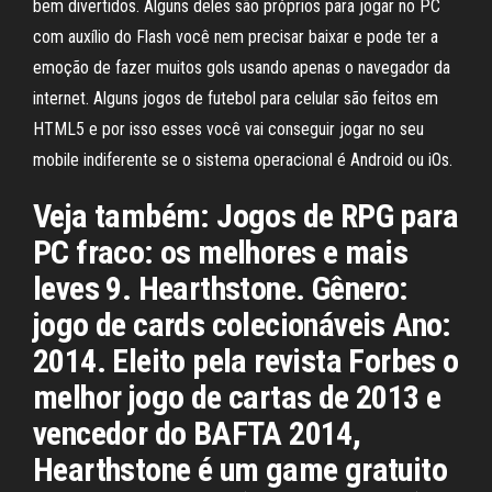
bem divertidos. Alguns deles são próprios para jogar no PC
com auxílio do Flash você nem precisar baixar e pode ter a
emoção de fazer muitos gols usando apenas o navegador da
internet. Alguns jogos de futebol para celular são feitos em
HTML5 e por isso esses você vai conseguir jogar no seu
mobile indiferente se o sistema operacional é Android ou iOs.
Veja também: Jogos de RPG para
PC fraco: os melhores e mais
leves 9. Hearthstone. Gênero:
jogo de cards colecionáveis Ano:
2014. Eleito pela revista Forbes o
melhor jogo de cartas de 2013 e
vencedor do BAFTA 2014,
Hearthstone é um game gratuito