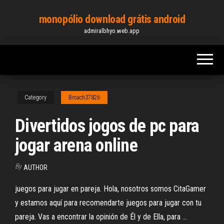
Skip
monopólio download grátis android
to
admiralbhyo.web.app
the
content
Category
Broach37826
Divertidos jogos de pc para
jogar arena online
By
AUTHOR
juegos para jugar en pareja. Hola, nosotros somos CitaGamer
y estamos aquí para recomendarte juegos para jugar con tu
pareja. Vas a encontrar la opinión de Él y de Ella, para …