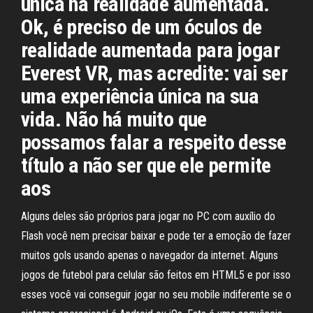
única na realidade aumentada.
Ok, é preciso de um óculos de
realidade aumentada para jogar
Everest VR, mas acredite: vai ser
uma experiência única na sua
vida. Não há muito que
possamos falar a respeito desse
título a não ser que ele permite
aos
Alguns deles são próprios para jogar no PC com auxílio do
Flash você nem precisar baixar e pode ter a emoção de fazer
muitos gols usando apenas o navegador da internet. Alguns
jogos de futebol para celular são feitos em HTML5 e por isso
esses você vai conseguir jogar no seu mobile indiferente se o