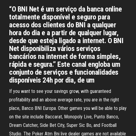
“O BNI Net é um serviço da banca online
totalmente disponível e seguro para
acesso dos clientes do BNI a qualquer
hora do dia e a partir de qualquer lugar,
desde que esteja ligado a internet. O BNI
Net disponibiliza vários serviços
bancários na internet de forma simples,
rápida e segura.” Este canal engloba um
conjunto de serviços e funcionalidades
disponíveis 24h por dia, de um
If you want to see your savings grow, with guaranteed
profitability and an above average rate, you are in the right
place, Banco BNI Europa. Other games you will be able to play
on the site include Baccarat, Monopoly Live, Punto Banco,
Dream Catcher, Side Bet City, Super Sic Bo, and Football
Studio. The Poker Atm Bni live dealer games are not available