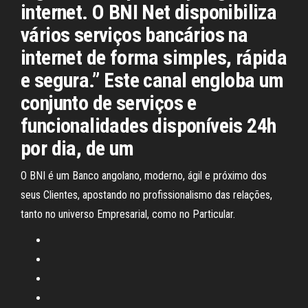
internet. O BNI Net disponibiliza
vários serviços bancários na
internet de forma simples, rápida
e segura.” Este canal engloba um
conjunto de serviços e
funcionalidades disponíveis 24h
por dia, de um
O BNI é um Banco angolano, moderno, ágil e próximo dos
seus Clientes, apostando no profissionalismo das relações,
tanto no universo Empresarial, como no Particular.