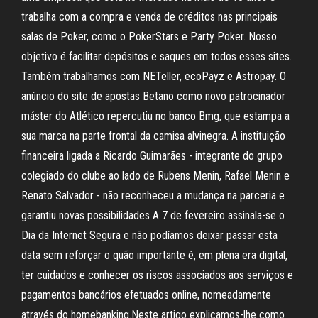
trabalha com a compra e venda de créditos nas principais
salas de Poker, como o PokerStars e Party Poker. Nosso
objetivo é facilitar depósitos e saques em todos esses sites.
Também trabalhamos com NETeller, ecoPayz e Astropay. O
anúncio do site de apostas Betano como novo patrocinador
máster do Atlético repercutiu no banco Bmg, que estampa a
sua marca na parte frontal da camisa alvinegra. A instituição
financeira ligada a Ricardo Guimarães - integrante do grupo
colegiado do clube ao lado de Rubens Menin, Rafael Menin e
Renato Salvador - não reconheceu a mudança na parceria e
garantiu novas possibilidades A 7 de fevereiro assinala-se o
Dia da Internet Segura e não podíamos deixar passar esta
data sem reforçar o quão importante é, em plena era digital,
ter cuidados e conhecer os riscos associados aos serviços e
pagamentos bancários efetuados online, nomeadamente
através do homebanking.Neste artigo explicamos-lhe como