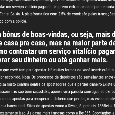
r um serviço vitalício pagando um preço extremamente justo e ainda p
 Fonte: Caixin. A plataforma fica com 2.5% de comissão pelas transaç
do com a polícia.
bônus de boas-vindas, ou seja, mais d
e casa pra casa, mas na maior parte d
o contratar um serviço vitalício pag
rar seu dinheiro ou até ganhar mais.
to que você tem para apostar. Há muitas formas de você inserir crédito
or escolhido. Nota: Os processos de depósitos são semelhantes entre dif
coisa muito comum dentre os apostadores que é perder dinheiro.Existe 
pessoas não são bem sucedidas, apenas uma parcela consegue se dar b
randes apostas para recuperar o dinheiro que perdeu, mas essa estraté
sua banca atual. Sites de apostas como a Rivalo, Suprabets, 188Bet e 
exatamente isso. As casas mais famosas como a Bet365, Sportingbet e 